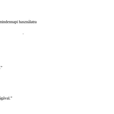
 mindennapi használatra
.”
ágával.”