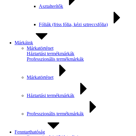
Asztalterítők
Fóliák (friss fólia, kézi sztreccsfólia)
Márkáink
Márkatörténet
Háztartási termékmárkák
Professzionális termékmárkák
Márkatörténet
Háztartási termékmárkák
Professzionális termékmárkák
Fenntarthatóság