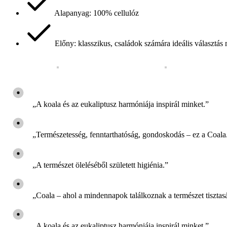
Alapanyag: 100% cellulóz
Előny: klasszikus, családok számára ideális választás
„A koala és az eukaliptusz harmóniája inspirál minket.”
„Természetesség, fenntarthatóság, gondoskodás – ez a Coala
„A természet öleléséből született higiénia.”
„Coala – ahol a mindennapok találkoznak a természet tisztas
„A koala és az eukaliptusz harmóniája inspirál minket.”