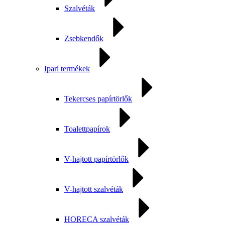
Szalvéták
Zsebkendők
Ipari termékek
Tekercses papírtörlők
Toalettpapírok
V-hajtott papírtörlők
V-hajtott szalvéták
HORECA szalvéták