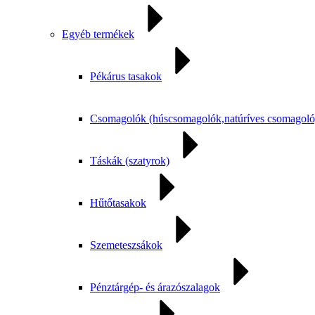
Egyéb termékek
Pékárus tasakok
Csomagolók (húscsomagolók,natúríves csomagoló
Táskák (szatyrok)
Hűtőtasakok
Szemeteszsákok
Pénztárgép- és árazószalagok